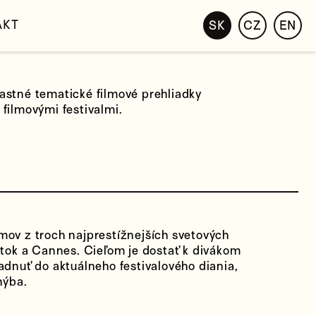
AKT
SK
CZ
EN
astné tematické filmové prehliadky
filmovými festivalmi.
mov z troch najprestížnejších svetových
nátok a Cannes. Cieľom je dostať k divákom
adnuť do aktuálneho festivalového diania,
hýba.