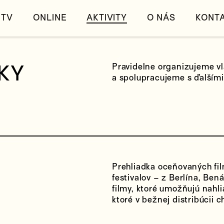
TV
ONLINE
AKTIVITY
O NÁS
KONT
KY
Pravidelne organizujeme vl
a spolupracujeme s ďalšími 
Prehliadka oceňovaných fil
festivalov – z Berlína, Be
filmy, ktoré umožňujú nahli
ktoré v bežnej distribúcii c