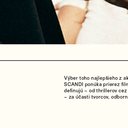
Výber toho najlepšieho z a
SCANDI ponúka prierez film
definujú – od thrillerov c
– za účasti tvorcov, odborn