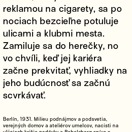
reklamou na cigarety, sa po
nociach bezcieľne potuluje
ulicami a klubmi mesta.
Zamiluje sa do herečky, no
vo chvíli, keď jej kariéra
začne prekvitať, vyhliadky na
jeho budúcnosť sa začnú
scvrkávať.
Berlín, 1931. Milieu podnájmov a podsvetia,
verejných domov a ateliérov umelcov, nacisti na