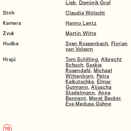
Lieb
,
Dominik Graf
Strih
Claudia Wolscht
Kamera
Hanno Lentz
Zvuk
Martin Witte
Hudba
Sven Rossenbach
,
Florian
van Volxem
Hrajú
Tom Schilling
,
Albrecht
Schuch
,
Saskia
Rosendahl
,
Michael
Wittenborn
,
Petra
Kalkutschke
,
Elmar
Gutmann
,
Aljoscha
Stadelmann
,
Anne
Bennent
,
Meret Becker
,
Eva Medusa Gühne