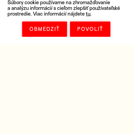
Súbory cookie používame na zhromažďovanie
a analýzu informácií s cieľom zlepšiť používateľské
prostredie. Viac informácií nájdete
tu
.
OBMEDZIŤ
POVOLIŤ
OHLASY V MÉDIÁCH
Los Angeles Times
„Romantika v tieni autoritárstva"
VÍCE
IndieWire