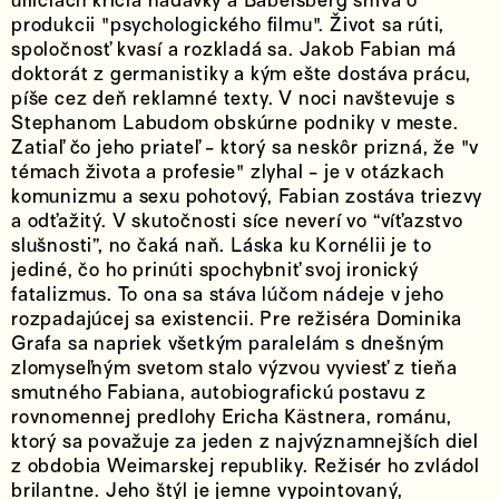
uliiciach kričia nadávky a Babelsberg sníva o
produkcii "psychologického filmu". Život sa rúti,
spoločnosť kvasí a rozkladá sa. Jakob Fabian má
doktorát z germanistiky a kým ešte dostáva prácu,
píše cez deň reklamné texty. V noci navštevuje s
Stephanom Labudom obskúrne podniky v meste.
Zatiaľ čo jeho priateľ - ktorý sa neskôr prizná, že "v
témach života a profesie" zlyhal - je v otázkach
komunizmu a sexu pohotový, Fabian zostáva triezvy
a odťažitý. V skutočnosti síce neverí vo “víťazstvo
slušnosti”, no čaká naň. Láska ku Kornélii je to
jediné, čo ho prinúti spochybniť svoj ironický
fatalizmus. To ona sa stáva lúčom nádeje v jeho
rozpadajúcej sa existencii. Pre režiséra Dominika
Grafa sa napriek všetkým paralelám s dnešným
zlomyseľným svetom stalo výzvou vyviesť z tieňa
smutného Fabiana, autobiografickú postavu z
rovnomennej predlohy Ericha Kästnera, románu,
ktorý sa považuje za jeden z najvýznamnejších diel
z obdobia Weimarskej republiky. Režisér ho zvládol
brilantne. Jeho štýl je jemne vypointovaný,