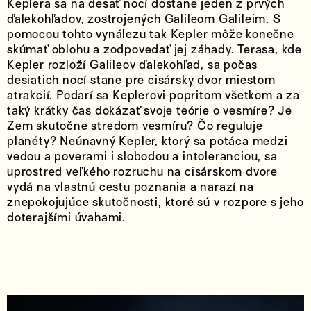
Keplera sa na desať nocí dostane jeden z prvých
ďalekohľadov, zostrojených Galileom Galileim. S
pomocou tohto vynálezu tak Kepler môže konečne
skúmať oblohu a zodpovedať jej záhady. Terasa, kde
Kepler rozloží Galileov ďalekohľad, sa počas
desiatich nocí stane pre cisársky dvor miestom
atrakcií. Podarí sa Keplerovi popritom všetkom a za
taký krátky čas dokázať svoje teórie o vesmíre? Je
Zem skutočne stredom vesmíru? Čo reguluje
planéty? Neúnavný Kepler, ktorý sa potáca medzi
vedou a poverami i slobodou a intoleranciou, sa
uprostred veľkého rozruchu na cisárskom dvore
vydá na vlastnú cestu poznania a narazí na
znepokojujúce skutočnosti, ktoré sú v rozpore s jeho
doterajšími úvahami.