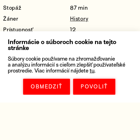
Stopáž
87 min
Žáner
History
Prístupnosť
12
Réžia
Stan Neumann
Informácie o súboroch cookie na tejto
stránke
Scenár
Stan Neumann
Súbory cookie používame na zhromažďovanie
Strih
Stan Neumann
a analýzu informácií s cieľom zlepšiť používateľské
prostredie. Viac informácií nájdete
tu
.
Kamera
Louise Decelle
Zvuk
Phillipe Miller
OBMEDZIŤ
POVOLIŤ
Hrajú
Airy Routier
,
Denis
Lavant
,
Jean-Claude
Bolle-Reddat
,
Jérôme
Derre
,
Max de Malglaive