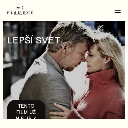
LEPŠÍ SVET
TENTO
FILM UŽ
NIE JE K
DISPOZÍCII.