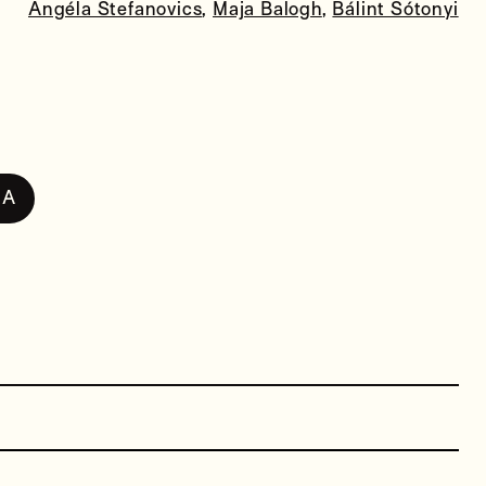
Angéla Stefanovics
,
Maja Balogh
,
Bálint Sótonyi
NA