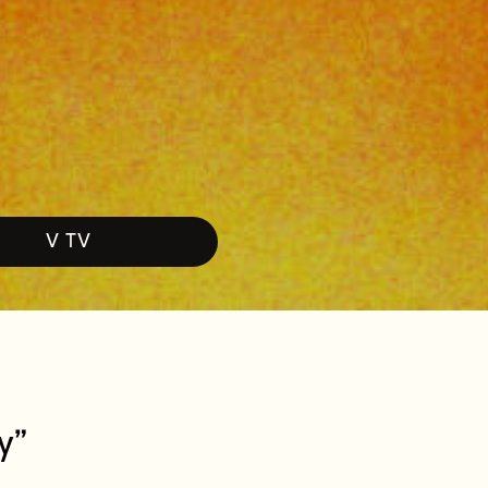
V TV
y”