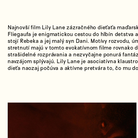
Najnovší film Lily Lane zázračného dieťaťa maďar
Fliegaufa je enigmatickou cestou do hlbín detstva a
stojí Rebeka a jej malý syn Dani. Motívy rozvodu, ú
stretnutí majú v tomto evokatívnom filme rovnako d
strašidelné rozprávania a nezvyčajne ponurá fantázi
navzájom splývajú. Lily Lane je asociatívna klaustr
dieťa naozaj počúva a aktívne pretvára to, čo mu do