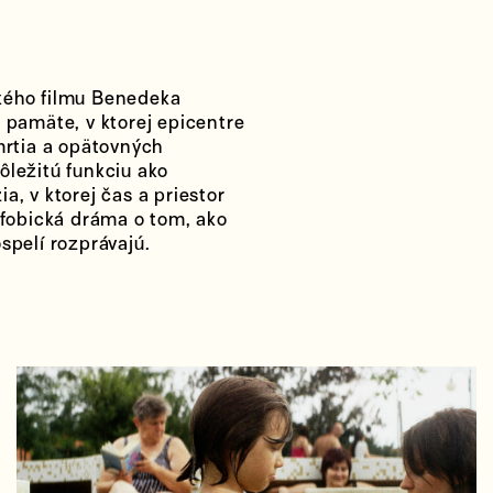
ského filmu Benedeka
 pamäte, v ktorej epicentre
mrtia a opätovných
ôležitú funkciu ako
a, v ktorej čas a priestor
ofobická dráma o tom, ako
spelí rozprávajú.