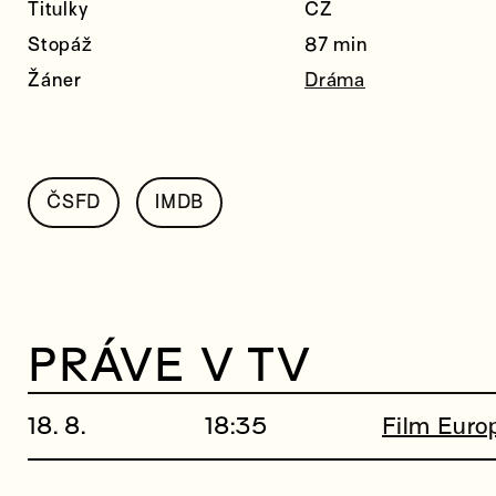
Titulky
CZ
Stopáž
87 min
Žáner
Dráma
ČSFD
IMDB
PRÁVE V TV
18. 8.
18:35
Film Euro