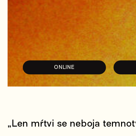
ONLINE
„Len mŕtvi se neboja temnot