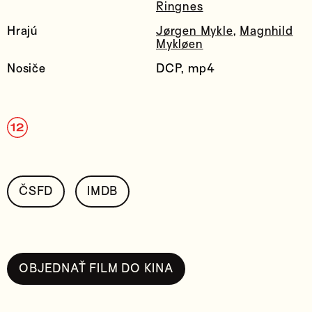
Ringnes
Hrajú
Jørgen Mykle
,
Magnhild
Mykløen
Nosiče
DCP, mp4
ČSFD
IMDB
OBJEDNAŤ FILM DO KINA