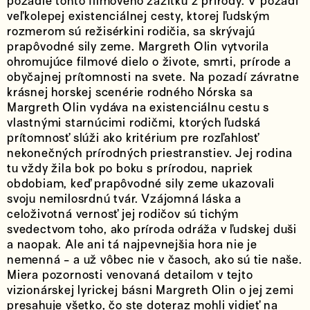
pozadie tohto filmového zážitku z prírody. V pozadí
veľkolepej existenciálnej cesty, ktorej ľudským
rozmerom sú režisérkini rodičia, sa skrývajú
prapôvodné sily zeme. Margreth Olin vytvorila
ohromujúce filmové dielo o živote, smrti, prírode a
obyčajnej prítomnosti na svete. Na pozadí závratne
krásnej horskej scenérie rodného Nórska sa
Margreth Olin vydáva na existenciálnu cestu s
vlastnými starnúcimi rodičmi, ktorých ľudská
prítomnosť slúži ako kritérium pre rozľahlosť
nekonečných prírodných priestranstiev. Jej rodina
tu vždy žila bok po boku s prírodou, napriek
obdobiam, keď prapôvodné sily zeme ukazovali
svoju nemilosrdnú tvár. Vzájomná láska a
celoživotná vernosť jej rodičov sú tichým
svedectvom toho, ako príroda odráža v ľudskej duši
a naopak. Ale ani tá najpevnejšia hora nie je
nemenná - a už vôbec nie v časoch, ako sú tie naše.
Miera pozornosti venovaná detailom v tejto
vizionárskej lyrickej básni Margreth Olin o jej zemi
presahuje všetko, čo ste doteraz mohli vidieť na