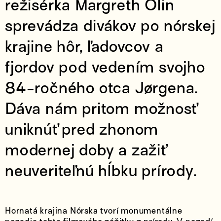
režisérka Margreth Olin
sprevádza divákov po nórskej
krajine hôr, ľadovcov a
fjordov pod vedením svojho
84-ročného otca Jørgena.
Dáva nám pritom možnosť
uniknúť pred zhonom
modernej doby a zažiť
neuveriteľnú hĺbku prírody.
Hornatá krajina Nórska tvorí monumentálne