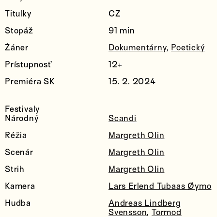
Titulky
CZ
Stopáž
91 min
Žáner
Dokumentárny
,
Poetický
Prístupnosť
12+
Premiéra SK
15. 2. 2024
Festivaly
Národný
Scandi
Réžia
Margreth Olin
Scenár
Margreth Olin
Strih
Margreth Olin
Kamera
Lars Erlend Tubaas Øymo
Hudba
Andreas Lindberg
Svensson
,
Tormod