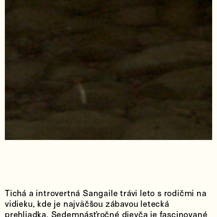
Tichá a introvertná Sangaile trávi leto s rodičmi na
vidieku, kde je najväčšou zábavou letecká
prehliadka. Sedemnásťročné dievča je fascinované