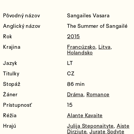
Pôvodný názov
Sangailes Vasara
Anglický názov
The Summer of Sangailé
Rok
2015
Krajina
Francúzsko
,
Litva
,
Holandsko
Jazyk
LT
Titulky
CZ
Stopáž
86 min
Žáner
Dráma
,
Romance
Prístupnosť
15
Réžia
Alante Kavaite
Hrajú
Julija Steponaityte
,
Aiste
Dirziute
,
Jurate Sodyte