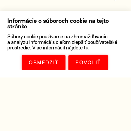
Informácie o súboroch cookie na tejto
stránke
Súbory cookie používame na zhromažďovanie
a analýzu informácií s cieľom zlepšiť používateľské
prostredie. Viac informácií nájdete
tu
.
ČSFD
IMDB
OBMEDZIŤ
POVOLIŤ
OBJEDNAŤ FILM DO KINA
OCENENIA