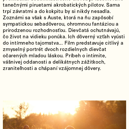
tanečnými piruetami akrobatických pilotov. Sama
trpí závratmi a do kokpitu by si nikdy nesadla.
Zoznámi sa však s Auste, ktorá na ňu zapôsobí
sympatickou sebadôverou, ohromnou fantáziou a
prirodzenou rozhodnosťou. Dievčatá ochutnávajú,
čo život na vidieku ponúka. Ich dôverný vzťah vyústi
do intímneho tajomstva... Film predstavuje citlivý a
zmyselný portrét dvoch rozdielnych dievčat
očarených mladou láskou. Príbeh o intimite,
vášnivej oddanosti a delikátnych zážitkoch,
zraniteľnosti a chápaní vzájomnej dôvery.