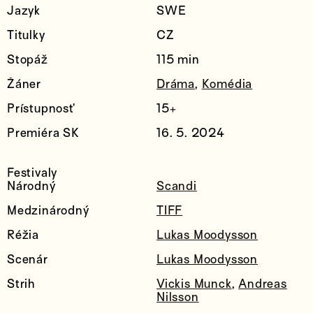
Jazyk
SWE
Titulky
CZ
Stopáž
115 min
Žáner
Dráma
,
Komédia
Prístupnosť
15+
Premiéra SK
16. 5. 2024
Festivaly
Národný
Scandi
Medzinárodný
TIFF
Réžia
Lukas Moodysson
Scenár
Lukas Moodysson
Strih
Vickis Munck
,
Andreas
Nilsson