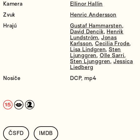
Kamera
Ellinor Hallin
Zvuk
Henric Andersson
Hrajú
Gustaf Hammarsten
,
David Dencik
,
Henrik
Lundström
,
Jonas
Karlsson
,
Cecilia Frode
,
Lisa Lindgren
,
Sten
Ljunggren
,
Olle Sarri
,
Sten Ljunggren
,
Jessica
Liedberg
Nosiče
DCP, mp4
ČSFD
IMDB