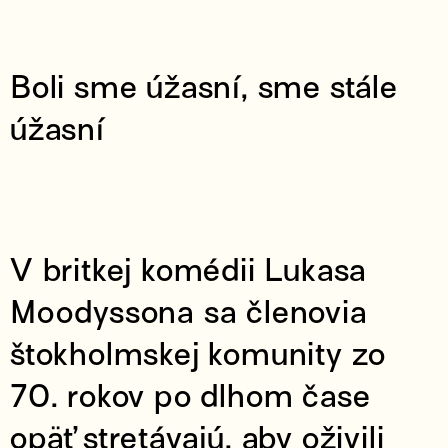
Boli sme úžasní, sme stále
úžasní
V britkej komédii Lukasa
Moodyssona sa členovia
štokholmskej komunity zo
70. rokov po dlhom čase
opäť stretávajú, aby oživili