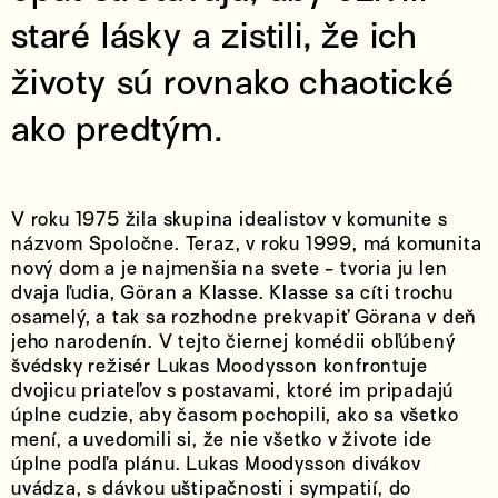
staré lásky a zistili, že ich
životy sú rovnako chaotické
ako predtým.
V roku 1975 žila skupina idealistov v komunite s
názvom Spoločne. Teraz, v roku 1999, má komunita
nový dom a je najmenšia na svete - tvoria ju len
dvaja ľudia, Göran a Klasse. Klasse sa cíti trochu
osamelý, a tak sa rozhodne prekvapiť Görana v deň
jeho narodenín. V tejto čiernej komédii obľúbený
švédsky režisér Lukas Moodysson konfrontuje
dvojicu priateľov s postavami, ktoré im pripadajú
úplne cudzie, aby časom pochopili, ako sa všetko
mení, a uvedomili si, že nie všetko v živote ide
úplne podľa plánu. Lukas Moodysson divákov
uvádza, s dávkou uštipačnosti i sympatií, do