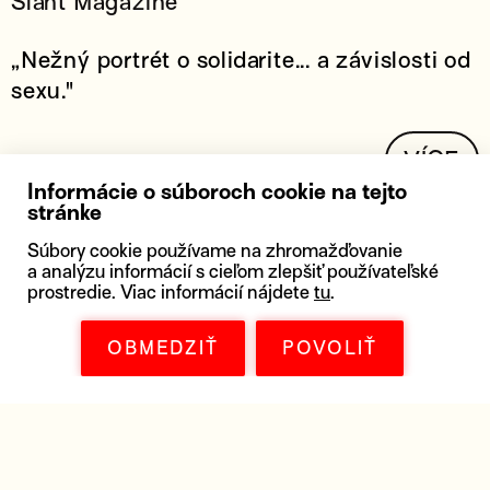
Slant Magazine
„Nežný portrét o solidarite... a závislosti od
sexu."
VÍCE
Informácie o súboroch cookie na tejto
stránke
The Guardian
Súbory cookie používame na zhromažďovanie
a analýzu informácií s cieľom zlepšiť používateľské
prostredie. Viac informácií nájdete
tu
.
„Film je napriek očakávaniam dosť
pôsobivý."
OBMEDZIŤ
POVOLIŤ
VÍCE