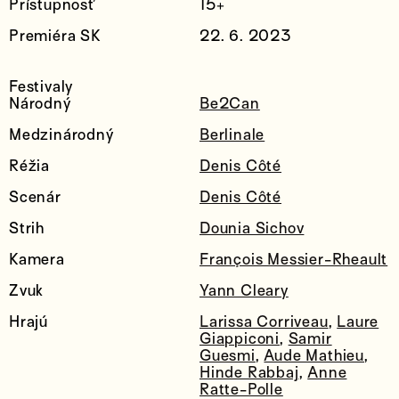
Prístupnosť
15+
Premiéra SK
22. 6. 2023
Festivaly
Národný
Be2Can
Medzinárodný
Berlinale
Réžia
Denis Côté
Scenár
Denis Côté
Strih
Dounia Sichov
Kamera
François Messier-Rheault
Zvuk
Yann Cleary
Hrajú
Larissa Corriveau
,
Laure
Giappiconi
,
Samir
Guesmi
,
Aude Mathieu
,
Hinde Rabbaj
,
Anne
Ratte-Polle