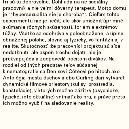
tri sú tu dobrovoľne. Dohliada na ne sociálny
pracovník a nie veľmi dôverný terapeut. Motto domu
je ""hypersexualita nie je choroba"". Cieľom tohto
experimentu nie je liečiť, ale skôr umožniť úprimné
skúmanie rôznych skúseností, foriem a extrémov
túžby. Všetko sa odohráva v poloobnaženej a úplne
obnaženej polohe, slovne aj fyzicky, vo fantázii aj v
realite. Skutočnosť, že pracovníci projektu sú síce
nedotknutí, ale aspoň trochu dojatí, nie je
prekvapujúca a zodpovedá pocitom divákov. Na
rozdiel od iných predstaviteľov súčasnej
kinematografie sa Denisovi Côtéovi po hitoch ako
Antológia mesta duchov alebo Curling darí vytvárať
dynamické filmové priestory (kulisy, prostredia,
konštelácie), v ktorých možno zážitky (psychické,
fyzické, intelektuálne) vnímať ako hru, a práve preto
ich možno využiť na sledovanie reality.