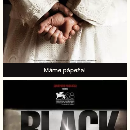
Máme pápeža!