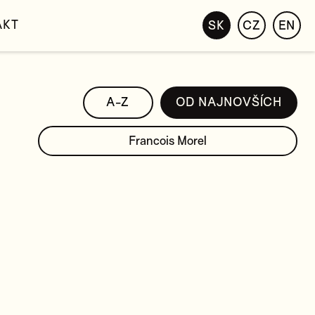
AKT
SK
CZ
EN
A-Z
OD NAJNOVŠÍCH