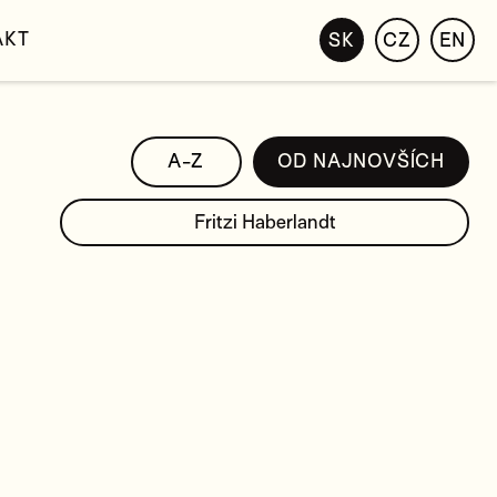
AKT
SK
CZ
EN
A-Z
OD NAJNOVŠÍCH