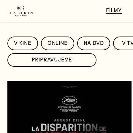
FILMY
V KINE
ONLINE
NA DVD
V T
PRIPRAVUJEME