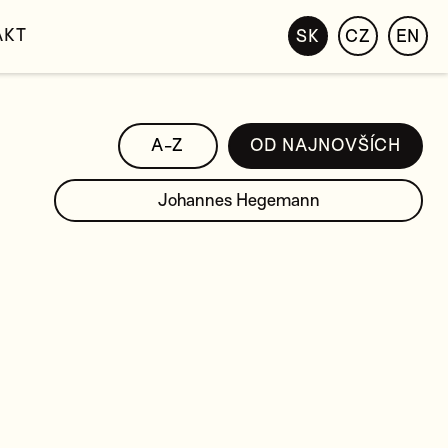
AKT
SK
CZ
EN
A-Z
OD NAJNOVŠÍCH