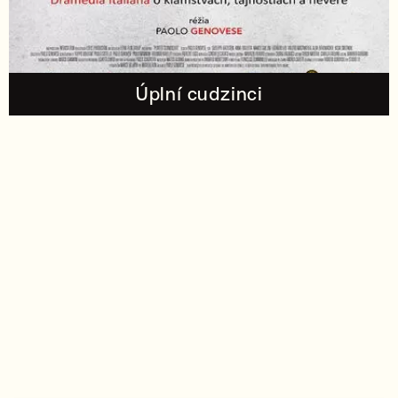
Úplní cudzinci