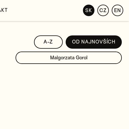
AKT
SK
CZ
EN
A-Z
OD NAJNOVŠÍCH