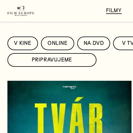
FILMY
V KINE
ONLINE
NA DVD
V T
PRIPRAVUJEME