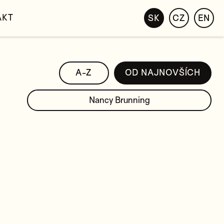
AKT
SK
CZ
EN
A-Z
OD NAJNOVŠÍCH