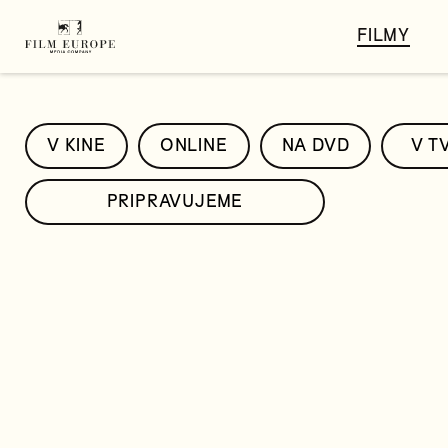
FILMY
V KINE
ONLINE
NA DVD
V T
PRIPRAVUJEME