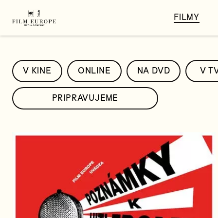
FILMY
V KINE
ONLINE
NA DVD
V T
PRIPRAVUJEME