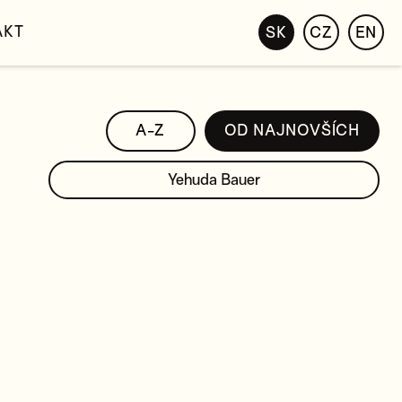
AKT
SK
CZ
EN
A-Z
OD NAJNOVŠÍCH